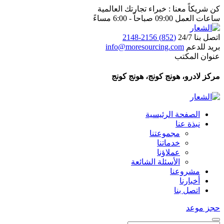
كن شريكاً معنا : خبراء تجارتك العالمية
ساعات العمل 09:00 صباحاً - 6:00 مساءً
اتصل بنا 24/7
(852) 2156-2148
بريد للدعم
info@moresourcing.com
عنوان المكتب
مركز لادرو، هونج كونج، هونج كونج
الصفحة الرئيسية
نبذة عنا
مجموعتنا
خدماتنا
عملاؤنا
الأسئلة الشائعة
مشروعنا
أخبارنا
اتصل بنا
حجز موعد