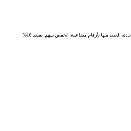
العديد منها بأرقام مضاعفة. انخفض سهم إنفيديا 16%.