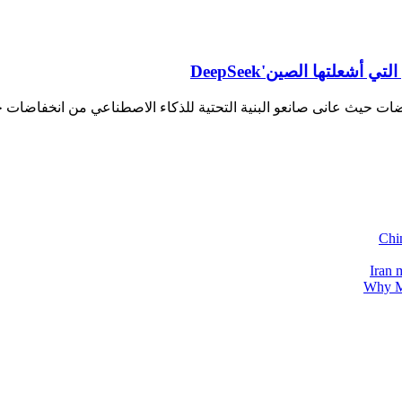
علتها الصين'DeepSeek
 حيث عانى صانعو البنية التحتية للذكاء الاصطناعي من انخفاضات حادة، 
Chin
Iran 
Why Me