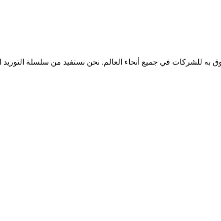
More Sour المحدودة الشريك الموثوق به للشركات في جميع أنحاء العالم. نحن نستفيد من س