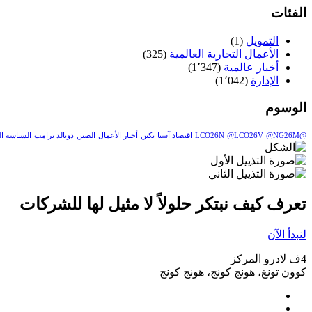
الفئات
التمويل
(1)
الأعمال التجارية العالمية
(325)
أخبار عالمية
(1٬347)
الإدارة
(1٬042)
الوسوم
@LCO26N
@NG26M
@LCO26V
اقتصاد آسيا
بكين
أخبار الأعمال
الصين
دونالد ترامب
السياسة ال
تعرف كيف نبتكر حلولاً لا مثيل لها للشركات
لنبدأ الآن
4ف لادرو المركز
كوون تونغ، هونج كونج، هونج كونج