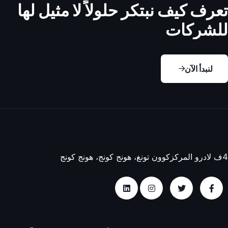
تعرف كيف نبتكر حلولاً لا مثيل لها
للشركات
لنبدأ الآن
4ف لادرو المركز
كوون تونغ، هونج كونج، هونج كونج