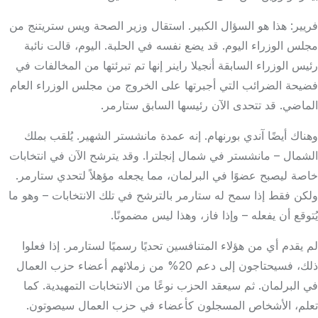
فريير: هذا هو السؤال الكبير. استقال وزير الصحة ويس ستريتنج من
مجلس الوزراء اليوم. قد يضع نفسه في الحلبة. اليوم، قالت نائبة
رئيس الوزراء السابقة أنجيلا راينر إنها تم تبرئتها من المخالفات في
فضيحة الضرائب التي أجبرتها على الخروج من مجلس الوزراء العام
الماضي. قد تتحدى الآن رئيسها السابق ستارمر.
وهناك أيضًا آندي بورنهام. إنه عمدة مانشستر الشهير. يُلقب بملك
الشمال – مانشستر في شمال إنجلترا. وقد يترشح الآن في انتخابات
خاصة ليصبح عضوًا في البرلمان، مما يجعله مؤهلاً لتحدي ستارمر.
ولكن فقط إذا سمح له ستارمر بالترشح في تلك الانتخابات – وهو ما
يُتوقع أن يفعله – وإذا فاز، وهذا ليس مضمونًا.
لم يقدم أي من هؤلاء المتنافسين تحديًا رسميًا لستارمر. إذا فعلوا
ذلك، فسيحتاجون إلى دعم 20% من زملائهم أعضاء حزب العمال
في البرلمان. ثم سيعقد الحزب نوعًا من الانتخابات التمهيدية. كما
تعلم، الأشخاص المسجلون كأعضاء في حزب العمال سيصوتون.