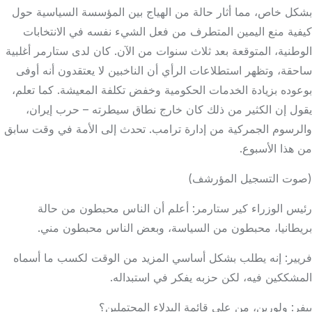
بشكل خاص، مما أثار حالة من الهياج بين المؤسسة السياسية حول
كيفية منع اليمين المتطرف من فعل الشيء نفسه في الانتخابات
الوطنية، المتوقعة بعد ثلاث سنوات من الآن. كان لدى ستارمر أغلبية
ساحقة، وتظهر استطلاعات الرأي أن الناخبين لا يعتقدون أنه أوفى
بوعوده بزيادة الخدمات الحكومية وخفض تكلفة المعيشة. كما تعلم،
يقول إن الكثير من ذلك كان خارج نطاق سيطرته – حرب إيران،
والرسوم الجمركية من إدارة ترامب. تحدث إلى الأمة في وقت سابق
من هذا الأسبوع.
(صوت التسجيل المؤرشف)
رئيس الوزراء كير ستارمر: أعلم أن الناس محبطون من حالة
بريطانيا، محبطون من السياسة، وبعض الناس محبطون مني.
فريير: إنه يطلب بشكل أساسي المزيد من الوقت لكسب ما أسماه
المشككين فيه، لكن حزبه يفكر في استبداله.
بيفر: ولورين، من على قائمة البدلاء المحتملين؟