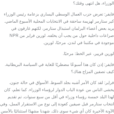
الوزراء، هل انتهى وقتك؟
فايفر: تعرض حزب العمال الوسطي اليساري بزعامة رئيس الوزراء
كير ستارمر لهزيمة ساحقة في الانتخابات المحلية الأسبوع الماضي.
يريد بعض أعضاء البرلمان استبدال ستارمر، لكنهم غارقون في
صراعات داخلية حول من يجب أن يخلفه. لورين فراير من NPR
موجودة في مكتبنا في لندن. مرحبًا، لورين.
لورين فريير، عبر الخط: مرحبًا.
فايفر: إذن كان هذا أسبوعًا مضطربًا للغاية في السياسة البريطانية.
كيف تصفين المزاج هناك؟
فراير: لقد كان الأمر أشبه بجلد السوط. الأسواق في حالة جنون.
يخشى الناس من عودة الباب الدوار لرؤساء الوزراء. كما تعلم، كان
لهذا البلد خمسة رؤساء وزراء في أقل من سبع سنوات. تم تقديم
انتخاب ستارمر قبل صيفين كعودة إلى نوع من الاستقرار الممل، وفي
الآونة الأخيرة كان أي شيء سوى ذلك. شهدنا مشهدًا استثنائيًا بالأمس