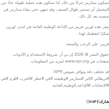
سيكون ستارمر جزءًا من ذلك. لذا ستكون هذه عملية طويلة جدًا. من
المحتمل أن تستمر طوال الصيف، وقد تنتهي حتى ببقاء ستارمر في
منصبه بعد كل ذلك.
بيفر: هذه لورين فريير من الإذاعة الوطنية العامة في لندن. لورين،
شكرًا لتغطيتك لهذا.
فريير: على الرحب والسعة.
حقوق النشر © 2026 إن بي آر.
شروط الاستخدام
و
الأذونات
صفحات في
www.npr.org
لمزيد من المعلومات.
قد تختلف دقة وتوافر نصوص NPR.
#بريطاني #كير #ستارمر #وظيفته #في #خطر #الحزب #هُزم #في
#الانتخابات #الإذاعة_الوطنية_العامة
شارك: