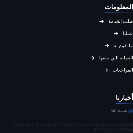
المعلومات
طلب الخدمة
عملنا
ما نقوم به
العملية التي نتبعها
한국어
المراجعات
日本語
Русский
Deutsch
أخبارنا
Español
بواسطة MS
Français
繁體中文
BALD RANGE WILDFIRE FORCES EVACUATION OF 18,000 IN
BRITISH COLUMBIA
简体中文