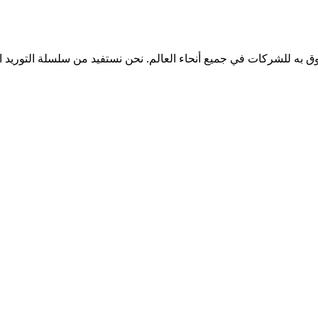
More Sour المحدودة الشريك الموثوق به للشركات في جميع أنحاء العالم. نحن نستفيد من س