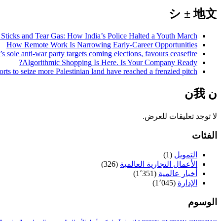
シ ± 地文
 Sticks and Tear Gas: How India’s Police Halted a Youth March
How Remote Work Is Narrowing Early-Career Opportunities
’s sole anti-war party targets coming elections, favours ceasefire
Algorithmic Shopping Is Here. Is Your Company Ready?
fforts to seize more Palestinian land have reached a frenzied pitch
𞸍 我𞸍
لا توجد تعليقات للعرض.
الفئات
التمويل
(1)
الأعمال التجارية العالمية
(326)
أخبار عالمية
(1٬351)
الإدارة
(1٬045)
الوسوم