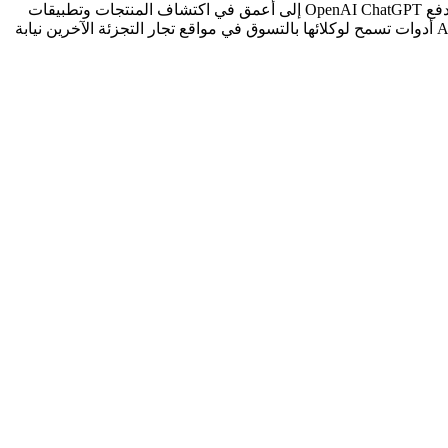
حصة متزايدة من المتسوقين ليست بشرًا. إنهم وكلاء ذكاء اصطناعي يبحثون ويقارنون ويشترون بشكل متزايد نيابة عن المستهلكين. مؤخرًا، دفع OpenAI ChatGPT إلى أعمق في اكتشاف المنتجات وتطبيقات
التجار؛ أطلقت Google بروتوكول تجارة عالمي (UCP) للسماح لوكلاء الذكاء الاصطناعي بإجراء المعاملات عبر تجار التجزئة؛ وأصدرت Amazon أدوات تسمح لوكلائها بالتسوق في مواقع تجار التجزئة الآخرين نيابة