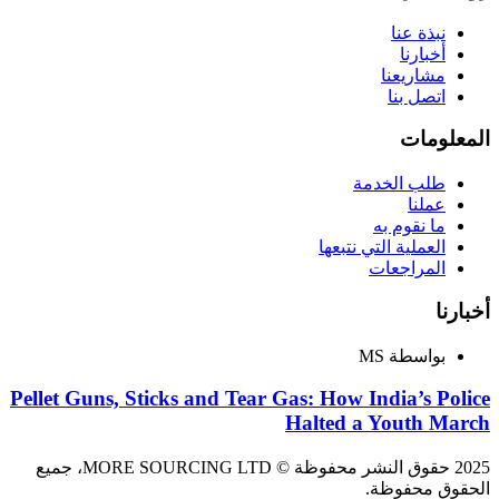
نبذة عنا
أخبارنا
مشاريعنا
اتصل بنا
المعلومات
طلب الخدمة
عملنا
ما نقوم به
العملية التي نتبعها
المراجعات
أخبارنا
بواسطة MS
Pellet Guns, Sticks and Tear Gas: How India’s Police
Halted a Youth March
2025 حقوق النشر محفوظة © MORE SOURCING LTD، جميع
الحقوق محفوظة.