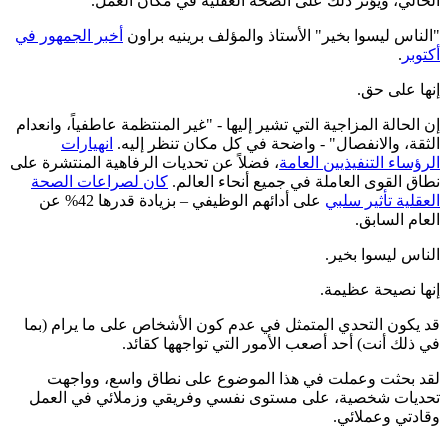
الحالي، ويؤثر ذلك على الصحة العقلية في مكان العمل.
"الناس ليسوا بخير"
الأستاذ والمؤلف برينيه براون
أخبر الجمهور في
أكتوبر
.
إنها على حق.
إن الحالة المزاجية التي تشير إليها - "غير المنتظمة عاطفياً، وانعدام
الثقة، والانفصال" - واضحة في كل مكان تنظر إليه.
انهيارات
الرؤساء التنفيذيين العامة
، فضلاً عن تحديات الرفاهية المنتشرة على
نطاق القوى العاملة في جميع أنحاء العالم.
كان لصراعات الصحة
العقلية تأثير سلبي
على أدائهم الوظيفي – بزيادة قدرها 42% عن
العام السابق.
الناس ليسوا بخير.
إنها نصيحة عظيمة.
قد يكون التحدي المتمثل في عدم كون الأشخاص على ما يرام (بما
في ذلك أنت) أحد أصعب الأمور التي تواجهها كقائد.
لقد بحثت وعملت في هذا الموضوع على نطاق واسع، وواجهت
تحديات شخصية، على مستوى نفسي وفريقي وزملائي في العمل
وقادتي وعملائي.