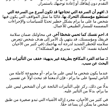
التقدم دون إيقافك أو إعادة توجيهك باستمرار.
3. افهم أن السرعة التي تحتاجها قد تكون أسرع من السرعة التي
تستطيع مؤسستك التحرك بها.
غالبًا ما تمثل المواقف التي يكون فيها
شخص ما على ما يرام بشكل خطير تحديًا للسياسات والإجراءات
المصممة للمسار الطبيعي للأعمال.
4. احمِ نفسك كما تحمي شخصًا آخر.
في محاولتك ضمان سلامة
فريقك ومؤسستك، قد ينتهي بك الأمر إلى هدف شخص تتعرض
سلامته للخطر الشديد لدرجة أنه يهاجمك (في كثير من الأحيان
لحماية نفسه: "أنا بخير - مديري هو المشكلة!").
2. ساعد الفرد المكافح بطريقة غير بديهية: خفف من التأثيرات قبل
البحث عن سبب.
عندما يكون شخص ما ليس على ما يرام - أو مجموعة كاملة من
الناس ليسوا على ما يرام - فإن أدمغتنا قد تبحث أولاً عن تفسير.
بدلًا من ذلك، ركز على التأثيرات الناتجة عن أن الشخص ليس على
ما يرام، بدءًا من التأثير عليه.
في كثير من الأحيان، مجرد إزالة الأشياء التي تبدو صغيرة من طبق
شخص ما يمكن أن يساعد حقًا.