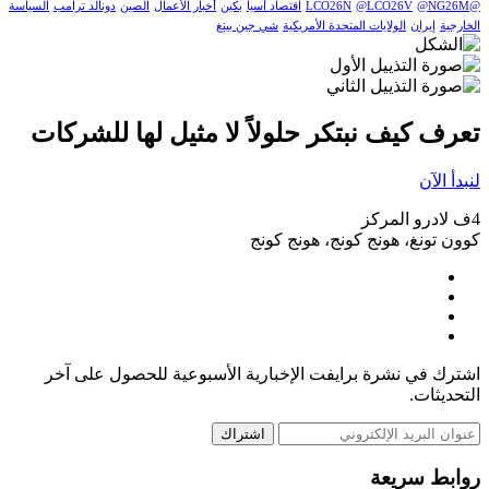
@LCO26N
@NG26M
@LCO26V
اقتصاد آسيا
بكين
أخبار الأعمال
الصين
دونالد ترامب
السياسة
الخارجية
إيران
الولايات المتحدة الأمريكية
شي جين بينغ
تعرف كيف نبتكر حلولاً لا مثيل لها للشركات
لنبدأ الآن
4ف لادرو المركز
كوون تونغ، هونج كونج، هونج كونج
اشترك في نشرة برايفت الإخبارية الأسبوعية للحصول على آخر
التحديثات.
اشتراك
روابط سريعة