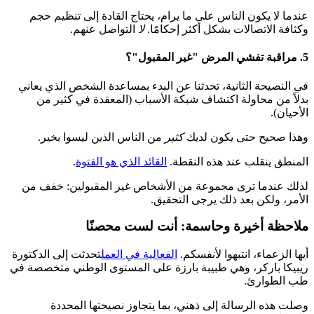
عندما لا يكون الناس على ما يرام، يحتاج القادة إلى تنظيم حجم
وكثافة الاتصالات بشكل أكثر إحكامًا.
لا
التواصل عنهم.
5. مراقبة تفشي المرض "غير المقبول"؟
في النصيحة الثانية، تحدثنا عن البدء بمساعدة الشخص الذي يعاني
بدلاً من محاولة اكتشاف شبكة الأسباب (المعقدة في كثير من
الأحيان).
وهذا صحيح حتى يكون لديك
كثير
من الناس الذين ليسوا بخير.
المنطق ينقلب عند هذه النقطة.
القائد الذي هو الفتوة
.
لذلك عندما ترى مجموعة من الأشخاص غير المقبولين: خفف من
الأمر، ولكن بعد ذلك يرجى التحقيق.
ملاحظة أخيرة وحاسمة: أنت لست محصنًا
أيها الزعماء، انتبهوا لأنفسكم.
الفعالية في العمل
تحدثت إلى الدكتورة
ريبيكا باركر، وهي طبيبة بارزة على المستوى الوطني متخصصة في
طب الطوارئ.
وصلت هذه الرسالة إلى ذهني، بما يتجاوز نصيحتها المحددة