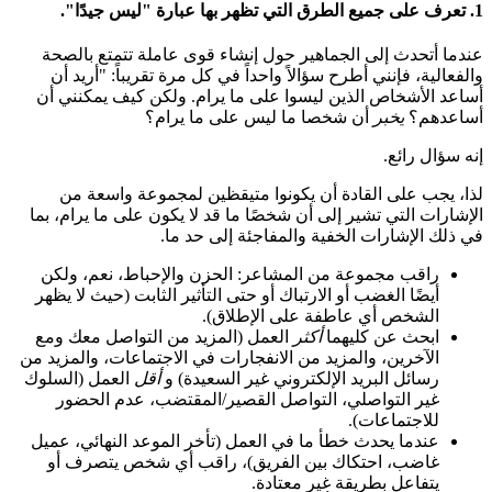
1. تعرف على جميع الطرق التي تظهر بها عبارة "ليس جيدًا".
عندما أتحدث إلى الجماهير حول إنشاء قوى عاملة تتمتع بالصحة
والفعالية، فإنني أطرح سؤالاً واحداً في كل مرة تقريباً: "أريد أن
أساعد الأشخاص الذين ليسوا على ما يرام. ولكن كيف يمكنني أن
أساعدهم؟
يخبر
أن شخصا ما ليس على ما يرام؟
إنه سؤال رائع.
لذا، يجب على القادة أن يكونوا متيقظين لمجموعة واسعة من
الإشارات التي تشير إلى أن شخصًا ما قد لا يكون على ما يرام، بما
في ذلك الإشارات الخفية والمفاجئة إلى حد ما.
راقب مجموعة من المشاعر: الحزن والإحباط، نعم، ولكن
أيضًا الغضب أو الارتباك أو حتى التأثير الثابت (حيث لا يظهر
الشخص أي عاطفة على الإطلاق).
ابحث عن كليهما
أكثر
العمل (المزيد من التواصل معك ومع
الآخرين، والمزيد من الانفجارات في الاجتماعات، والمزيد من
رسائل البريد الإلكتروني غير السعيدة) و
أقل
العمل (السلوك
غير التواصلي، التواصل القصير/المقتضب، عدم الحضور
للاجتماعات).
عندما يحدث خطأ ما في العمل (تأخر الموعد النهائي، عميل
غاضب، احتكاك بين الفريق)، راقب أي شخص يتصرف أو
يتفاعل بطريقة غير معتادة.