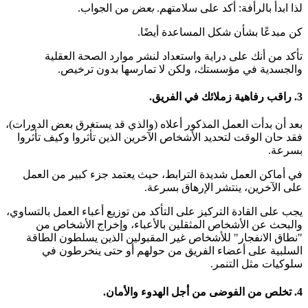
لذا ابدأ بالرأفة: أكد على سلامتهم.
بعض
من الجواب.
كن مبدعًا بشأن شكل المساعدة أيضًا.
تأكد من أنك على دراية واستعداد لنشر موارد الصحة العقلية
والجسدية في مؤسستك، ولكن لا تمارسها بدون ترخيص.
3. راقب رفاهية زملائك في الفريق.
بعد أن بدأت العمل المذكور أعلاه (والذي قد يستغرق بعض الدورات)،
فقد حان الوقت لتحديد الأشخاص الآخرين الذين تأثروا وكيف تأثروا
بسرعة.
في أماكن العمل شديدة الترابط، حيث يعتمد جزء كبير من العمل
على الآخرين، ينتشر الإرهاق بسرعة.
يجب على القادة التركيز على التأكد من توزيع أعباء العمل بالتساوي،
والبحث عن الأشخاص المثقلين بالأعباء، وإخراج الأشخاص من
"نطاق الانفجار" للأشخاص غير المقبولين الذين يسلطون الطاقة
السلبية على أعضاء الفريق من حولهم أو حتى ينخرطون في
سلوكيات مثل التنمر.
4. تخلص من الفوضى من أجل الهدوء والأمان.