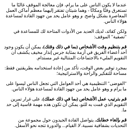
عندما لا يكون الناس على ما يرام، فإن معالجة الموقف غالبًا ما
تستغرق وقتًا ومكانًا - وهما شيئان تفتقر إليهما معظم أماكن العمل
المعاصرة بشكل واضح.
و
وهو عامل يحد من جهود القادة لمساعدة
هؤلاء الناس.
ولكن كقائد، لديك العديد من الأدوات المتاحة لك للمساعدة في
"تصفية" الموقف:
قم بتنظيم وقت الأشخاص (بما في ذلك وقتك).
يمكن أن يكون وجود
أحد أعضاء الفريق في أزمة بمثابة جرس إنذار مخيف يكشف أن
التقويم المليء بالاجتماعات المتتالية غير مستدام.
بمجرد توفير بعض الوقت، تأكد من إعادة استخدامه بطريقتين فقط:
مساحة للتفكير والراحة والاستراتيجية؛
"الفوضى" التنظيمية هي أحد العوامل التي تجعل الناس ليسوا على
ما يرام
و
وهو عامل يحد من جهود القادة لمساعدة هؤلاء الناس.
قم بترتيب عمل الأشخاص (بما في ذلك عملك).
على غرار تمرين
التقويم الذي قمت به للتو، يمكن أن تكون هذه مهمة قاسية إلى حد
ما.
قم بإلغاء خطابك.
يتواصل القادة الجيدون حول مجموعة من
التحديات بشفافية نسبية.
لا
القيام... والدورة تتجه نحو الأسفل.