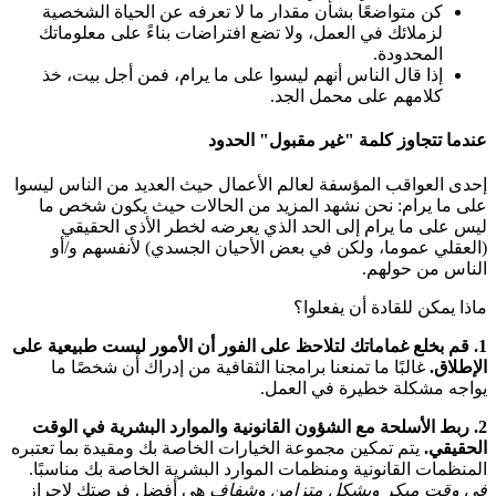
كن متواضعًا بشأن مقدار ما لا تعرفه عن الحياة الشخصية
لزملائك في العمل، ولا تضع افتراضات بناءً على معلوماتك
المحدودة.
إذا قال الناس أنهم ليسوا على ما يرام، فمن أجل بيت، خذ
كلامهم على محمل الجد.
عندما تتجاوز كلمة "غير مقبول" الحدود
إحدى العواقب المؤسفة لعالم الأعمال حيث العديد من الناس ليسوا
على ما يرام: نحن نشهد المزيد من الحالات حيث يكون شخص ما
ليس على ما يرام إلى الحد الذي يعرضه لخطر الأذى الحقيقي
(العقلي عموما، ولكن في بعض الأحيان الجسدي) لأنفسهم و/أو
الناس من حولهم.
ماذا يمكن للقادة أن يفعلوا؟
1. قم بخلع غماماتك لتلاحظ على الفور أن الأمور ليست طبيعية على
الإطلاق.
غالبًا ما تمنعنا برامجنا الثقافية من إدراك أن شخصًا ما
يواجه مشكلة خطيرة في العمل.
2. ربط الأسلحة مع الشؤون القانونية والموارد البشرية في الوقت
الحقيقي.
يتم تمكين مجموعة الخيارات الخاصة بك ومقيدة بما تعتبره
المنظمات القانونية ومنظمات الموارد البشرية الخاصة بك مناسبًا.
في وقت مبكر وبشكل متزامن وشفاف
هي أفضل فرصتك لإحراز