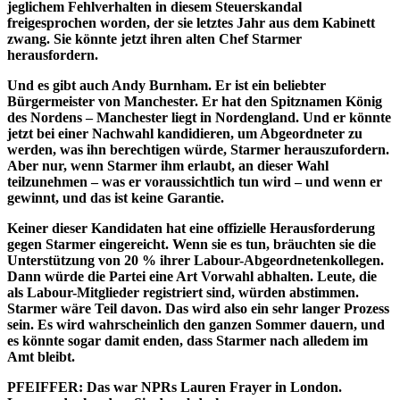
jeglichem Fehlverhalten in diesem Steuerskandal
freigesprochen worden, der sie letztes Jahr aus dem Kabinett
zwang. Sie könnte jetzt ihren alten Chef Starmer
herausfordern.
Und es gibt auch Andy Burnham. Er ist ein beliebter
Bürgermeister von Manchester. Er hat den Spitznamen König
des Nordens – Manchester liegt in Nordengland. Und er könnte
jetzt bei einer Nachwahl kandidieren, um Abgeordneter zu
werden, was ihn berechtigen würde, Starmer herauszufordern.
Aber nur, wenn Starmer ihm erlaubt, an dieser Wahl
teilzunehmen – was er voraussichtlich tun wird – und wenn er
gewinnt, und das ist keine Garantie.
Keiner dieser Kandidaten hat eine offizielle Herausforderung
gegen Starmer eingereicht. Wenn sie es tun, bräuchten sie die
Unterstützung von 20 % ihrer Labour-Abgeordnetenkollegen.
Dann würde die Partei eine Art Vorwahl abhalten. Leute, die
als Labour-Mitglieder registriert sind, würden abstimmen.
Starmer wäre Teil davon. Das wird also ein sehr langer Prozess
sein. Es wird wahrscheinlich den ganzen Sommer dauern, und
es könnte sogar damit enden, dass Starmer nach alledem im
Amt bleibt.
PFEIFFER: Das war NPRs Lauren Frayer in London.