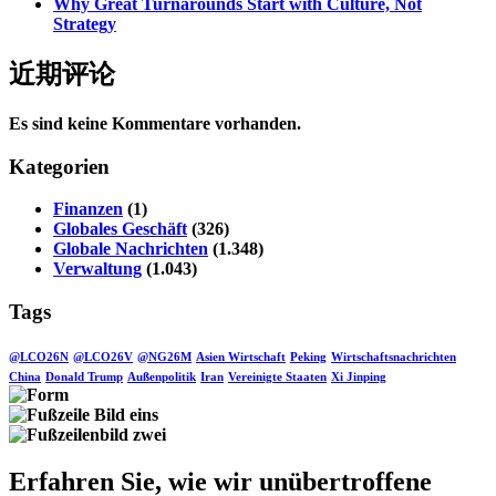
Why Great Turnarounds Start with Culture, Not
Strategy
近期评论
Es sind keine Kommentare vorhanden.
Kategorien
Finanzen
(1)
Globales Geschäft
(326)
Globale Nachrichten
(1.348)
Verwaltung
(1.043)
Tags
@LCO26N
@LCO26V
@NG26M
Asien Wirtschaft
Peking
Wirtschaftsnachrichten
China
Donald Trump
Außenpolitik
Iran
Vereinigte Staaten
Xi Jinping
Erfahren Sie, wie wir unübertroffene