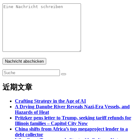
Nachricht abschicken
近期文章
Crafting Strategy in the Age of AI
A Drying Danube River Reveals Nazi-Era Vessels, and
Hazards of Heat
Pritzker pens letter to Trump, seeking tariff refunds for
Illinois families – Capitol City Now
China shifts from Africa’s top megaproject lender to a
debt collector