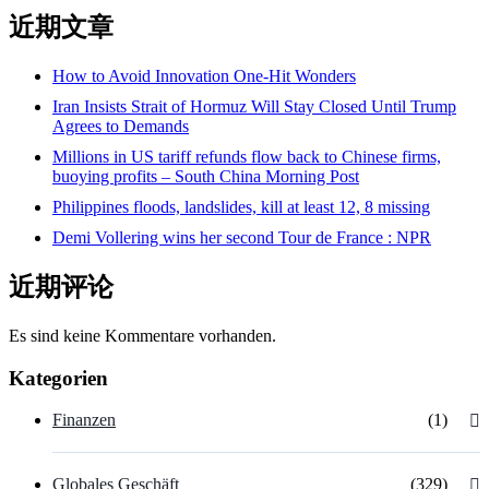
近期文章
How to Avoid Innovation One-Hit Wonders
Iran Insists Strait of Hormuz Will Stay Closed Until Trump
Agrees to Demands
Millions in US tariff refunds flow back to Chinese firms,
buoying profits – South China Morning Post
Philippines floods, landslides, kill at least 12, 8 missing
Demi Vollering wins her second Tour de France : NPR
近期评论
Es sind keine Kommentare vorhanden.
Kategorien
Finanzen
(1)
Globales Geschäft
(329)