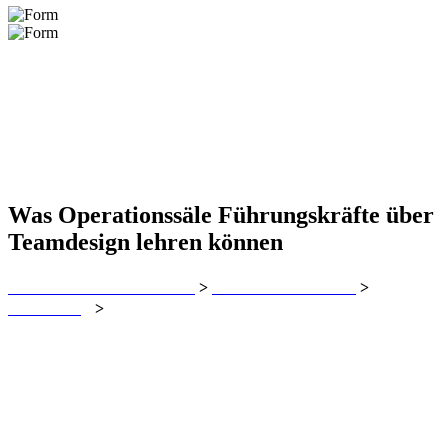
Was Operationssäle Führungskräfte über
Teamdesign lehren können
MORE SOURCING LTD
Unsere Nachrichten
>
>
Verwaltung
Was Operationssäle Führungskräfte über
>
Teamdesign lehren können