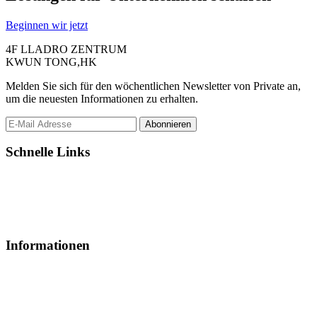
Beginnen wir jetzt
4F LLADRO ZENTRUM
KWUN TONG,HK
Melden Sie sich für den wöchentlichen Newsletter von Private an,
um die neuesten Informationen zu erhalten.
Abonnieren
Schnelle Links
Über uns
Unsere Nachrichten
Unsere Projekte
Kontakt
Informationen
Dienst anfordern
Unsere Arbeit
Was wir tun
Unser Prozess