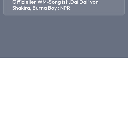
Offizieller WM-Song ist ‚Dai Dai‘ von
Shakira, Burna Boy : NPR