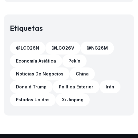
Etiquetas
@LCO26N
@LCO26V
@NG26M
Economía Asiática
Pekín
Noticias De Negocios
China
Donald Trump
Política Exterior
Irán
Estados Unidos
Xi Jinping