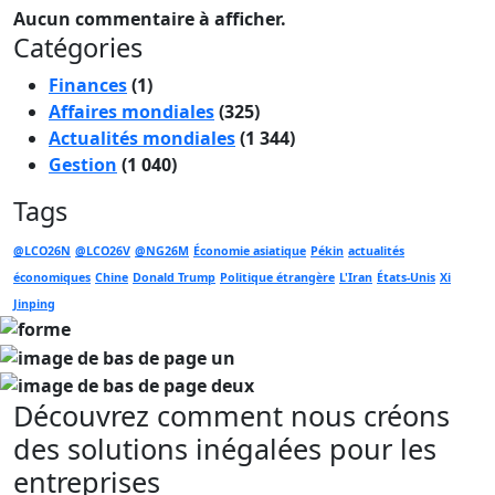
Aucun commentaire à afficher.
Catégories
Finances
(1)
Affaires mondiales
(325)
Actualités mondiales
(1 344)
Gestion
(1 040)
Tags
@LCO26N
@LCO26V
@NG26M
Économie asiatique
Pékin
actualités
économiques
Chine
Donald Trump
Politique étrangère
L'Iran
États-Unis
Xi
Jinping
Découvrez comment nous créons
des solutions inégalées pour les
entreprises