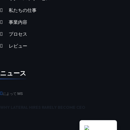
私たちの仕事
事業内容
プロセス
العربية
レビュー
한국어
Русский
Deutsch
ニュース
Español
Français
によって MS
繁體中文
WHY LATERAL HIRES RARELY BECOME CEO
简体中文
English