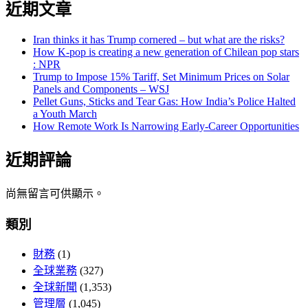
近期文章
Iran thinks it has Trump cornered – but what are the risks?
How K-pop is creating a new generation of Chilean pop stars
: NPR
Trump to Impose 15% Tariff, Set Minimum Prices on Solar
Panels and Components – WSJ
Pellet Guns, Sticks and Tear Gas: How India’s Police Halted
a Youth March
How Remote Work Is Narrowing Early-Career Opportunities
近期評論
尚無留言可供顯示。
類別
財務
(1)
全球業務
(327)
全球新聞
(1,353)
管理層
(1,045)