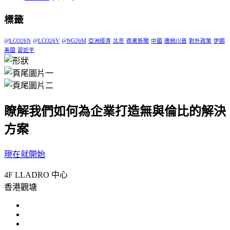
標籤
@LCO26N
@LCO26V
@NG26M
亞洲經濟
北京
商業新聞
中國
唐納川普
對外政策
伊朗
美國
習近平
瞭解我們如何為企業打造無與倫比的解決
方案
現在就開始
4F LLADRO 中心
香港觀塘