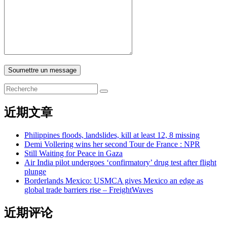
Soumettre un message
近期文章
Philippines floods, landslides, kill at least 12, 8 missing
Demi Vollering wins her second Tour de France : NPR
Still Waiting for Peace in Gaza
Air India pilot undergoes ‘confirmatory’ drug test after flight
plunge
Borderlands Mexico: USMCA gives Mexico an edge as
global trade barriers rise – FreightWaves
近期评论