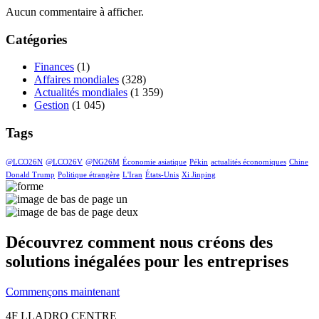
Aucun commentaire à afficher.
Catégories
Finances
(1)
Affaires mondiales
(328)
Actualités mondiales
(1 359)
Gestion
(1 045)
Tags
@LCO26N
@LCO26V
@NG26M
Économie asiatique
Pékin
actualités économiques
Chine
Donald Trump
Politique étrangère
L'Iran
États-Unis
Xi Jinping
Découvrez comment nous créons des
solutions inégalées pour les entreprises
Commençons maintenant
4F LLADRO CENTRE