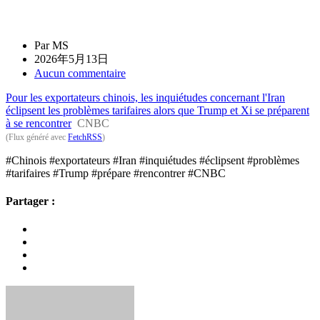
Par MS
2026年5月13日
Aucun commentaire
Pour les exportateurs chinois, les inquiétudes concernant l'Iran
éclipsent les problèmes tarifaires alors que Trump et Xi se préparent
à se rencontrer
CNBC
(Flux généré avec
FetchRSS
)
#Chinois #exportateurs #Iran #inquiétudes #éclipsent #problèmes
#tarifaires #Trump #prépare #rencontrer #CNBC
Partager :