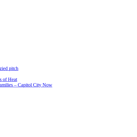
zied pitch
s of Heat
s families – Capitol City Now