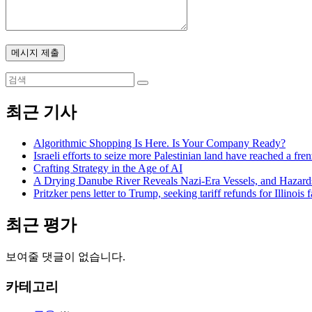
메시지 제출
최근 기사
Algorithmic Shopping Is Here. Is Your Company Ready?
Israeli efforts to seize more Palestinian land have reached a fren
Crafting Strategy in the Age of AI
A Drying Danube River Reveals Nazi-Era Vessels, and Hazard
Pritzker pens letter to Trump, seeking tariff refunds for Illinoi
최근 평가
보여줄 댓글이 없습니다.
카테고리