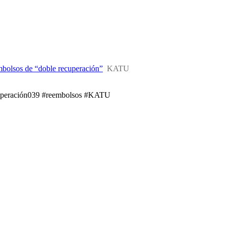
mbolsos de “doble recuperación”
KATU
ecuperación039 #reembolsos #KATU