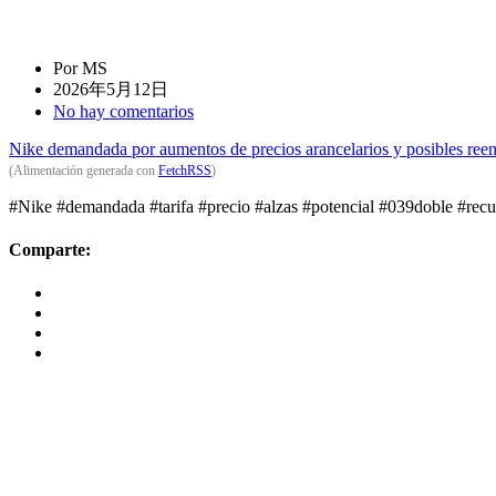
Por MS
2026年5月12日
No hay comentarios
Nike demandada por aumentos de precios arancelarios y posibles ree
(Alimentación generada con
FetchRSS
)
#Nike #demandada #tarifa #precio #alzas #potencial #039doble #r
Comparte: