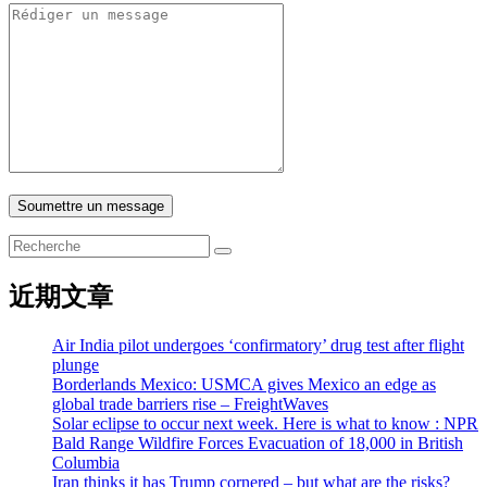
Soumettre un message
近期文章
Air India pilot undergoes ‘confirmatory’ drug test after flight
plunge
Borderlands Mexico: USMCA gives Mexico an edge as
global trade barriers rise – FreightWaves
Solar eclipse to occur next week. Here is what to know : NPR
Bald Range Wildfire Forces Evacuation of 18,000 in British
Columbia
Iran thinks it has Trump cornered – but what are the risks?