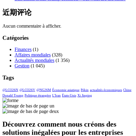
近期评论
Aucun commentaire à afficher.
Catégories
Finances
(1)
Affaires mondiales
(328)
Actualités mondiales
(1 356)
Gestion
(1 045)
Tags
@LCO26N
@LCO26V
@NG26M
Économie asiatique
Pékin
actualités économiques
Chine
Donald Trump
Politique étrangère
L'Iran
États-Unis
Xi Jinping
Découvrez comment nous créons des
solutions inégalées pour les entreprises