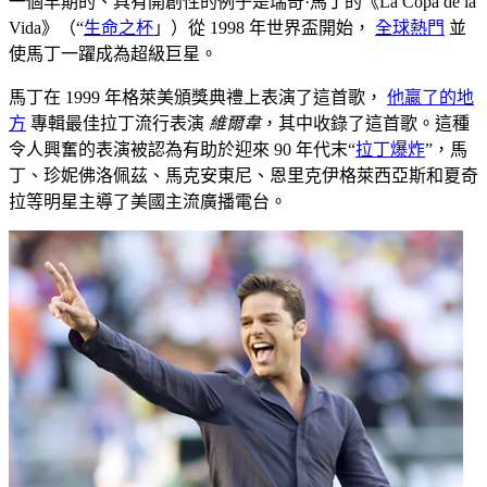
一個早期的、具有開創性的例子是瑞奇·馬丁的《La Copa de la
Vida》（“
生命之杯
」）從 1998 年世界盃開始，
全球熱門
並
使馬丁一躍成為超級巨星。
馬丁在 1999 年格萊美頒獎典禮上表演了這首歌，
他贏了的地
方
專輯最佳拉丁流行表演
維爾韋
，其中收錄了這首歌。這種
令人興奮的表演被認為有助於迎來 90 年代末“
拉丁爆炸
”，馬
丁、珍妮佛洛佩茲、馬克安東尼、恩里克伊格萊西亞斯和夏奇
拉等明星主導了美國主流廣播電台。