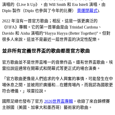
演唱的《Live It Up》，由 Will Smith 和 Era Istrefi 演唱，由
Diplo 製作（Diplo 也參與了今年的比賽）
奧運閉幕式
).
2022 年沒有一首官方歌曲；相反，這是一張更廣泛的
《FIFA》專輯。它的第一首單曲是由 Trinidad Cardona、
Davido 和 Aisha 演唱的“Hayya Hayya (Better Together)”。但對
很多人來說，這並不是最近一屆世界盃的決定性配樂。
並非所有定義世界盃的歌曲都是官方歌曲
官方歌曲並不是世界盃唯一的音樂作品。還有世界盃歌曲，埃
雷拉說這通常在開幕式和閉幕式等更正式的場合演奏。
「官方歌曲更像是人們追求的令人興奮的事情，可能發生在中
場休息之間，並被用於廣播和…在體育場內，而我認為國歌更
符合禮儀，」埃雷拉說。
國際足總也發布了官方
2026世界盃專輯
，收錄了來自錦標賽
主辦國（美國、加拿大和墨西哥）藝術家的歌曲。