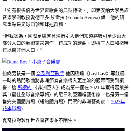
「它有很多優秀世界盃歌曲的典型特徵，」印第安納大學民族
音樂學副教授愛德華多·埃雷拉 (Eduardo Herrera) 說，他的研
究重點是足球口號和球迷群體。
“但我認為，國際足總有意通過引入他們知道將吸引至少兩大
部分人口的藝術家來創作一首成功的歌曲，即拉丁人口和撒哈
拉以南非洲人口。”
伯納男孩是一個
奈及利亞歌手
他因透過《Last Last》等紅極
一時的熱門歌曲將非洲節奏音樂帶入更主流的觀眾而受到讚
譽。這
所謂的
《非洲巨人》成為第一個在 2021 年獲得葛萊美
獎（最佳全球音樂專輯）的尼日利亞獨唱藝術家，也是第一個
售完美國體育場（紐約體育場）門票的非洲藝術家。
2023年
花旗球場
).
夏奇拉對製作世界盃音樂並不陌生。