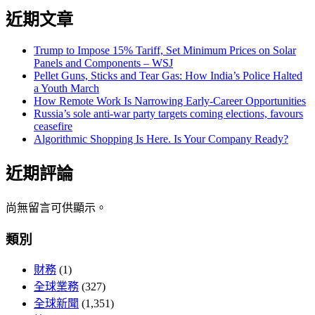
近期文章
Trump to Impose 15% Tariff, Set Minimum Prices on Solar
Panels and Components – WSJ
Pellet Guns, Sticks and Tear Gas: How India’s Police Halted
a Youth March
How Remote Work Is Narrowing Early-Career Opportunities
Russia’s sole anti-war party targets coming elections, favours
ceasefire
Algorithmic Shopping Is Here. Is Your Company Ready?
近期評論
尚無留言可供顯示。
類別
財務
(1)
全球業務
(327)
全球新聞
(1,351)