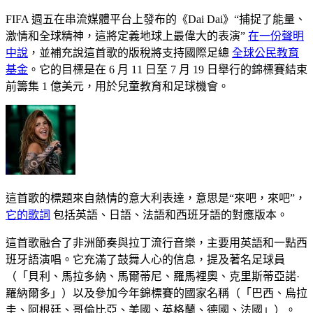
FIFA 週五在串流媒體平台上發布的《Dai Dai》“捕捉了能量、
激情和全球精神，這將定義地球上最偉大的表演”
在一份聲明
中說
，並補充說這首歌的版稅將支持國際足總
全球公民教育
基金
。它的目標是在 6 月 11 日至 7 月 19 日舉行的錦標賽結束
前籌集 1 億美元，用於兒童教育和足球機會。
這首歌的標題來自熱情的意大利表達，意思是“來吧，來吧”，
它的歌詞
包括英語、日語、法語和西班牙語的對應版本。
這首歌融合了非洲節奏與拉丁流行音樂，主要用英語和一點西
班牙語演唱。它充滿了鼓舞人心的信息，提及著名足球員
（「貝利、馬拉多納、馬爾蒂尼、羅馬裡奧、克里斯蒂亞諾·
羅納爾多」）以及參加今年錦標賽的國家名稱（「巴西、烏拉
圭、阿根廷、哥倫比亞、美國、英格蘭、德國、法國」）。