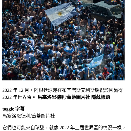
2022 年 12 月，阿根廷球迷在布宜諾斯艾利斯慶祝該國贏得
2022 年世界盃。
馬塞洛恩德利/蓋蒂圖片社
隱藏標題
toggle 字幕
馬塞洛恩德利/蓋蒂圖片社
它們也可能來自球迷，就像 2022 年上屆世界盃的情況一樣，