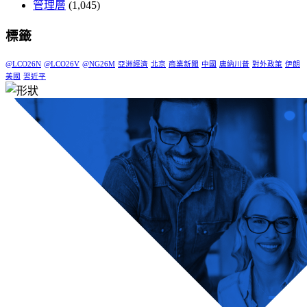
管理層
(1,045)
標籤
@LCO26N
@LCO26V
@NG26M
亞洲經濟
北京
商業新聞
中國
唐納川普
對外政策
伊朗
美國
習近平