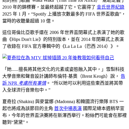
她的熱門歌曲“Waka Waka（This Time for Africa）”幫助定義了
2010 年的錦標賽，並最終超越了它。它贏得了
金氏世界紀錄
2025 年 1 月，“Spotify 上播放次數最多的 FIFA 世界盃歌曲”，
當時的收聽量超過 10 億。
這位哥倫比亞歌手還在 2006 年世界盃閉幕式上表演了她的歌
曲《Hips Don't Lie》的特別版本，並在 2014 年閉幕式上表演
了收錄在 FIFA 官方專輯中的《La La La（巴西 2014）》。
「她......擅長將其他文化的元素或姿態融入其中，」雪梨科技
大學音樂和聲音設計講師布倫特·基奧（Brent Keogh）說，
告
訴 NPR
考慮所有事情
。 “所以她可以利用這些東西並將其帶
入全球流行音樂包中。”
夏奇拉 (Shakira) 與麥當娜 (Madonna) 和韓國流行樂隊 BTS 一
起也將成為該節目的主角
首次中場表演
國際足總本週稍早宣
布，今年的世界盃決賽將在新澤西舉行。粉絲們可能會在那裡
聽到“黛黛”。