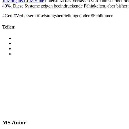
JPMorgans LLM Suite
unterstützt das Verfassen von Jahresendbeurte
40%. Diese Systeme zeigen beeindruckende Fähigkeiten, aber bisher nut
#Gen #Verbessern #Leistungsbeurteilungenoder #Schlimmer
Teilen:
MS
Autor