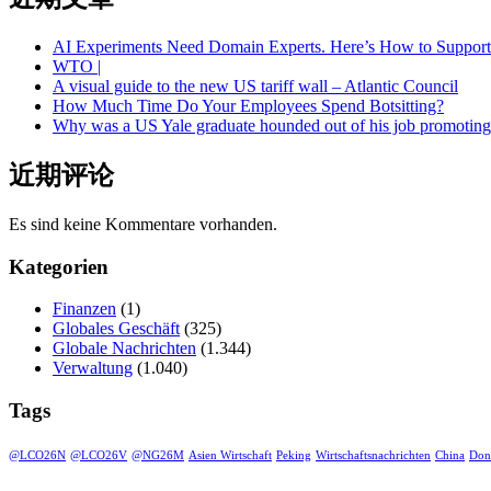
AI Experiments Need Domain Experts. Here’s How to Suppor
WTO |
A visual guide to the new US tariff wall – Atlantic Council
How Much Time Do Your Employees Spend Botsitting?
Why was a US Yale graduate hounded out of his job promoting
近期评论
Es sind keine Kommentare vorhanden.
Kategorien
Finanzen
(1)
Globales Geschäft
(325)
Globale Nachrichten
(1.344)
Verwaltung
(1.040)
Tags
@LCO26N
@LCO26V
@NG26M
Asien Wirtschaft
Peking
Wirtschaftsnachrichten
China
Don