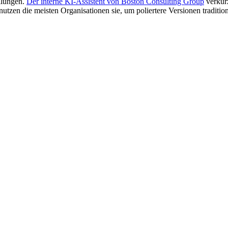
ilungen.
Der interne KI-Assistent von Boston Consulting Group
verkürz
zen die meisten Organisationen sie, um poliertere Versionen traditionel