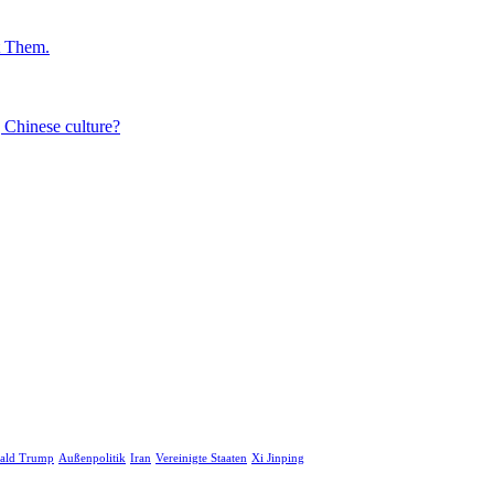
t Them.
 Chinese culture?
ald Trump
Außenpolitik
Iran
Vereinigte Staaten
Xi Jinping