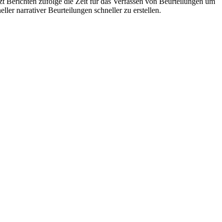
t Berichten zufolge die Zeit für das Verfassen von Beurteilungen um
ler narrativer Beurteilungen schneller zu erstellen.