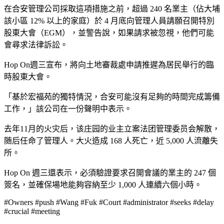
在合安管理公司採取這項措施之前，超過 240 名業主（佔大埔
該小區 12% 以上的家庭）於 4 月底向管理人員請願召開特別
股東大會（EGM），並警告說，如果請求被忽視，他們可能
會尋求法律訴訟。
Hop On週三宣布，將向土地審裁處申請推遲為居民舉行的臨
時股東大會。
「基於宏福苑的獨特情況，合安可能沒有足夠的時間完成籌備
工作，」該公司在一份聲明中表示。
去年11月的火灾后，该庄园的业主立案法团管理委员会解散，
随后任命了管理人。大火造成 168 人死亡，近 5,000 人流離失
所。
Hop On 週三還表示，必須驗證要求召開會議的業主的 247 個
簽名，並確保場地能夠容納至少 1,000 人連續六個小時。
#Owners #push #Wang #Fuk #Court #administrator #seeks #delay
#crucial #meeting