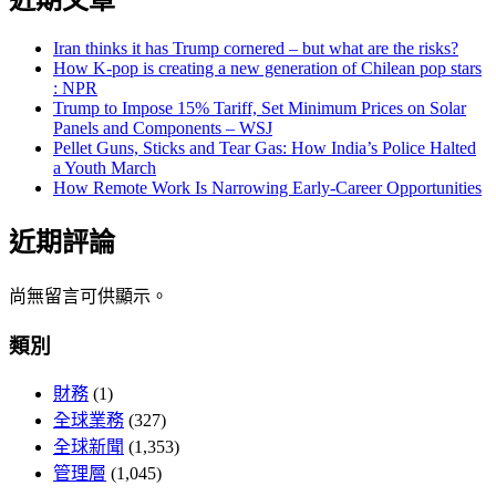
近期文章
Iran thinks it has Trump cornered – but what are the risks?
How K-pop is creating a new generation of Chilean pop stars
: NPR
Trump to Impose 15% Tariff, Set Minimum Prices on Solar
Panels and Components – WSJ
Pellet Guns, Sticks and Tear Gas: How India’s Police Halted
a Youth March
How Remote Work Is Narrowing Early-Career Opportunities
近期評論
尚無留言可供顯示。
類別
財務
(1)
全球業務
(327)
全球新聞
(1,353)
管理層
(1,045)