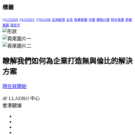
標籤
@LCO26N
@LCO26V
@NG26M
亞洲經濟
北京
商業新聞
中國
唐納川普
對外政策
伊朗
美國
習近平
瞭解我們如何為企業打造無與倫比的解決
方案
現在就開始
4F LLADRO 中心
香港觀塘