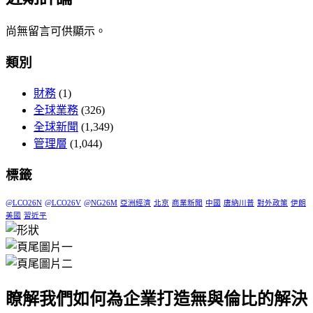
尚無留言可供顯示。
類別
財務
(1)
全球業務
(326)
全球新聞
(1,349)
管理層
(1,044)
標籤
@LCO26N
@LCO26V
@NG26M
亞洲經濟
北京
商業新聞
中國
唐納川普
對外政策
伊朗
美國
習近平
瞭解我們如何為企業打造無與倫比的解決