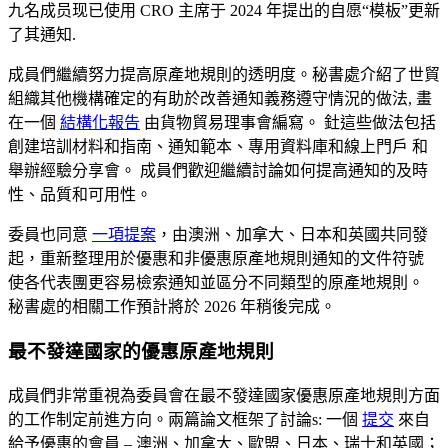
九名成员现已使用 CRO 主席于 2024 年提出的自愿“模板”更新
了其通知
.
成員們繼續努力提高原產地規則的透明度。秘書處介紹了世貿
組織其他機構確定的有助於改善通知義務遵守情況的做法
,
畫
在一個
結構化報告
由貨物貿易理事會編寫。
釷
這些做法包括
創建培訓材料和指南、通知範本、專用資料庫和線上門戶
和
舉辦經驗分享會。
成員們歡迎繼續討論如何提高通知的及時
性、品質和可用性。
委員也同意
一項提案
，由澳洲、加拿大、日本和英國共同發
起，重新整理用於優惠和非優惠原產地規則通知的文件符號
使各代表團更容易檢索通知並區分不同類型的原產地規則。
秘書處的相關工作預計將於 2026 年稍後完成。
最不發達國家的優惠原產地規則
成員們非常重視為委員會在最不發達國家優惠原產地規則方面
的工作制定前進方向。兩篇論文框架了討論
s
: 一個
提交
來自
給予優惠的會員
–
澳洲、加拿大、歐盟、日本、瑞士和英國；