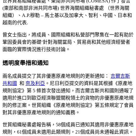
世界貿易組織秘書處、東南非共同市場 (COMESA) 作了發言
(
東部和南部非洲共同市場
)
世界海關組織秘書處
（世界海關
組織）
、A.P.穆勒 – 馬士基以及加拿大、智利、中國、日本和
越南的代表
.
曾女士指出，將成員、國際組織和私營部門聚集在一起有助於
鞏固委員會的基礎
‘
針對海關當局、貿易商和其他經濟經營者
面臨的實際情況進行技術討論。
透明度舉措和通知
兩名成員提交了其非優惠原產地規則的更新通知：
吉爾吉斯
共和國
和
奈及利亞
。尼日利亞提交的資料是其根據《原產地
規則協定》第 5 條首次發出通知，而吉爾吉斯共和國則通報了
適用於進口到歐亞經濟聯盟關稅領土的貨物的非優惠原產地規
則的修正案。世貿組織《原產地規則協定》第五條規定了會員
對其非優惠原產地規則的通知義務。
世貿組織秘書處報告稱，58個成員已通知其適用非優惠原產地
規則，61個成員未適用此類規則，21個成員尚未通報此資訊。