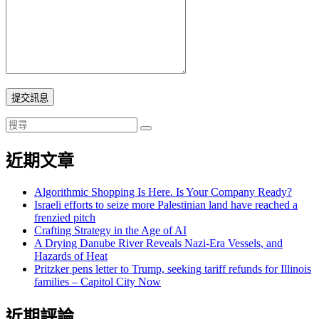
提交訊息
近期文章
Algorithmic Shopping Is Here. Is Your Company Ready?
Israeli efforts to seize more Palestinian land have reached a
frenzied pitch
Crafting Strategy in the Age of AI
A Drying Danube River Reveals Nazi-Era Vessels, and
Hazards of Heat
Pritzker pens letter to Trump, seeking tariff refunds for Illinois
families – Capitol City Now
近期評論