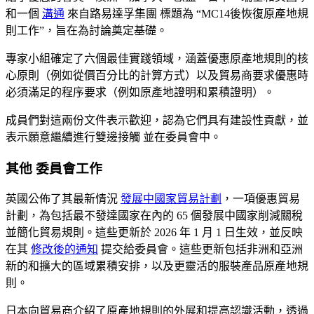
和一個
溝通
來自路易達孚集團
標題為
“MC14後恢復原產地規
則工作”，旨在為討論奠定基礎。
專家小組確定了六個最佳實踐領域，涵蓋優惠原產地規則的核
心原則（例如從價百分比的計算方式）以及貿易商要求優惠時
必須滿足的程序要求（例如原產地證明和累積證明）。
成員們對這兩份文件表示歡迎，認為它們具有建設性貢獻，並
表示願意繼續進行雙邊接觸
並在委員會中。
其他
委員會工作
英國公佈了其最新情況
發展中國家貿易計劃
，一項優惠貿易
計劃，為包括最不發達國家在內的 65 個發展中國家削減關稅
並簡化貿易規則。這些更新於 2026 年 1 月 1 日生效，並反映
在其
修改後的通知
提交給委員會。這些更新包括非洲和亞洲
新的和擴大的區域累積安排，以及更靈活的服裝產品原產地規
則。
日本向貿易商介紹了原產地規則的外展和提高認識活動，透過