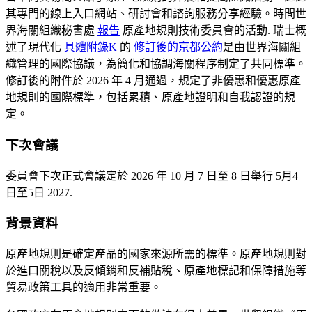
其專門的線上入口網站、研討會和諮詢服務分享經驗
。時間
世
界海關組織秘書處
報告
原產地規則技術委員會的活動
.
瑞士概
述了現代化
具體附錄K
的
修訂後的京都公約
是由世界海關組
織管理的國際協議，為簡化和協調海關程序制定了共同標準。
修訂後的附件於 2026 年 4 月通過，規定了非優惠和優惠原產
地規則的國際標準，包括累積、原產地證明和自我認證的規
定。
下次會議
委員會下次正式會議定於 2026 年 10 月 7 日至 8 日舉行
5月4
日至5日
2027.
背景資料
原產地規則是確定產品的國家來源所需的標準。原產地規則對
於進口關稅以及反傾銷和反補貼稅、原產地標記和保障措施等
貿易政策工具的適用非常重要。