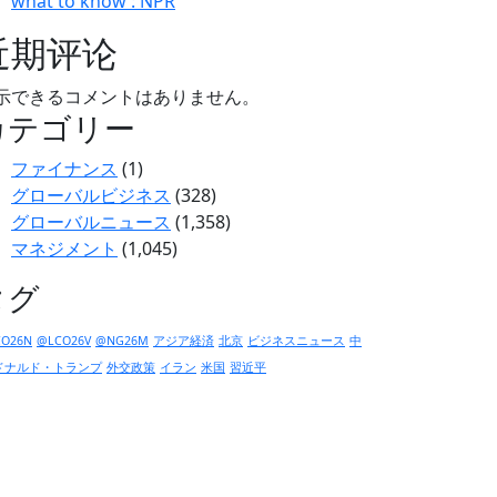
what to know : NPR
近期评论
示できるコメントはありません。
カテゴリー
ファイナンス
(1)
グローバルビジネス
(328)
グローバルニュース
(1,358)
マネジメント
(1,045)
タグ
O26N
@LCO26V
@NG26M
アジア経済
北京
ビジネスニュース
中
ドナルド・トランプ
外交政策
イラン
米国
習近平