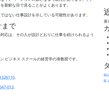
事を新鮮な目で見ることがよくあります。
適ではない仕事設計を示している可能性があります。
表
計まで
の対応は、その人が設計どおりに仕事を続けられるよう
カムデン ビジネス スクールの経営学の准教授です。
@LC
51326110
.
国
647-013
.