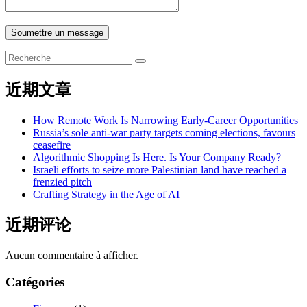
Soumettre un message
近期文章
How Remote Work Is Narrowing Early-Career Opportunities
Russia’s sole anti-war party targets coming elections, favours
ceasefire
Algorithmic Shopping Is Here. Is Your Company Ready?
Israeli efforts to seize more Palestinian land have reached a
frenzied pitch
Crafting Strategy in the Age of AI
近期评论
Aucun commentaire à afficher.
Catégories