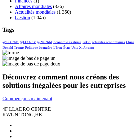
Finances
(1)
Affaires mondiales
(326)
Actualités mondiales
(1 350)
Gestion
(1 045)
Tags
@LCO26N
@LCO26V
@NG26M
Économie asiatique
Pékin
actualités économiques
Chine
Donald Trump
Politique étrangère
L'Iran
États-Unis
Xi Jinping
Découvrez comment nous créons des
solutions inégalées pour les entreprises
Commençons maintenant
4F LLADRO CENTRE
KWUN TONG,HK