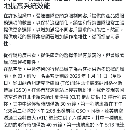
地提高系統效能
在許多組織中，營運團隊更願意限制向客戶提供的產品或服
務選項的數量，以保持流程簡化。銷售和行銷團隊經常主張
提供更多選擇，以增加滿足不同客戶需求的可能性。然而，
提供廣泛的選擇集會顯著增加操作複雜性，從而損害可靠
性。
從行銷角度來看，提供廣泛的選擇集是有意義的，但會顯著
增加營運複雜性。
在航空業，中途停留的行程凸顯了為乘客提供過多選擇的風
險。例如，假設一名乘客計劃於 2026 年 1 月 11 日（星期
日）從田納西州諾克斯維爾 (TYS) 飛往北卡羅來納州格林斯
博羅 (GSO)。在熱門旅遊網站上搜尋航班後，我們發現美國
航空透過其北卡羅來納州夏洛特 (CLT) 樞紐提供 13 種行程選
擇，其中中途停留時間僅為 30 分鐘，第一程航班將在下午
1:38第二程將於下午 2:08 出發前往 GSO。同樣，達美航空
透過其亞特蘭大 (ATL) 樞紐提供了六種選擇，其中一種航班
之間的飛行時間僅為 40 分鐘，第一班航班於下午 5:13 抵達