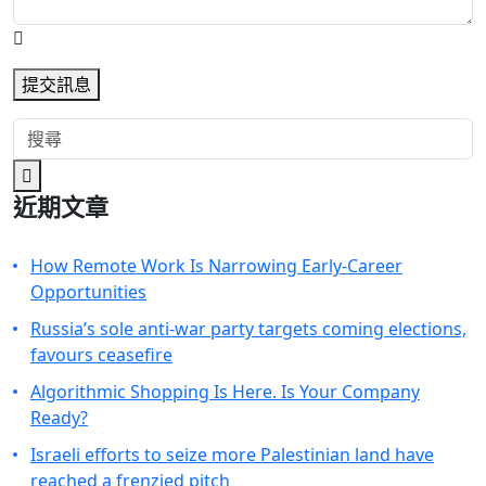
提交訊息
近期文章
How Remote Work Is Narrowing Early-Career
Opportunities
Russia’s sole anti-war party targets coming elections,
favours ceasefire
Algorithmic Shopping Is Here. Is Your Company
Ready?
Israeli efforts to seize more Palestinian land have
reached a frenzied pitch