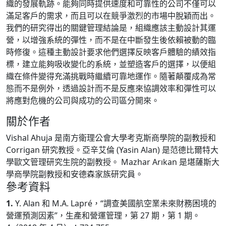
織的發展軌跡。能夠同時提供速度和可靠性的公司不僅可以
滿足客戶的需求，而且可以在競爭激烈的市場中脫穎而出。
我們的研究得出的關鍵管理結論是，組織應該主動設計其運
營，以增強系統的彈性，而不是在中斷發生後依賴被動的臨
時修復。這種主動設計要求他們選擇反映客戶體驗的績效指
標，建立能夠吸收變化的系統，並塑造客戶的選擇，以便組
織在條件變得充滿挑戰時繼續可靠地運作。隨著顛覆成為常
態而不是例外，透過設計而不是反應來協調效率和彈性可以
將應對危機的公司與成功的公司區分開來。
關於作者
Vishal Ahuja 是南方衛理公會大學考克斯商學院的副教授和
Corrigan 研究教授。亞辛艾倫 (Yasin Alan) 是范德比爾特大
學歐文管理研究生院的副教授。 Mazhar Arıkan 是堪薩斯大
學商學院副教授和安德森家族研究員。
參考資料
1.
Y. Alan 和 M.A. Lapré，“調查美國航空業未來財務困境的
營運預測因素”，生產和營運管理，第 27 期，第 1 期。