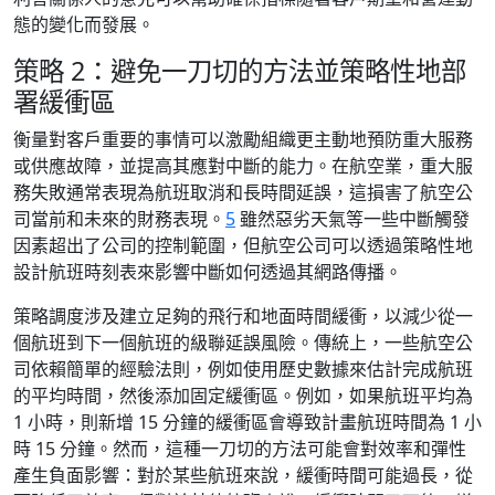
態的變化而發展。
策略 2：避免一刀切的方法並策略性地部
署緩衝區
衡量對客戶重要的事情可以激勵組織更主動地預防重大服務
或供應故障，並提高其應對中斷的能力。在航空業，重大服
務失敗通常表現為航班取消和長時間延誤，這損害了航空公
司當前和未來的財務表現。
5
雖然惡劣天氣等一些中斷觸發
因素超出了公司的控制範圍，但航空公司可以透過策略性地
設計航班時刻表來影響中斷如何透過其網路傳播。
策略調度涉及建立足夠的飛行和地面時間緩衝，以減少從一
個航班到下一個航班的級聯延誤風險。傳統上，一些航空公
司依賴簡單的經驗法則，例如使用歷史數據來估計完成航班
的平均時間，然後添加固定緩衝區。例如，如果航班平均為
1 小時，則新增 15 分鐘的緩衝區會導致計畫航班時間為 1 小
時 15 分鐘。然而，這種一刀切的方法可能會對效率和彈性
產生負面影響：對於某些航班來說，緩衝時間可能過長，從