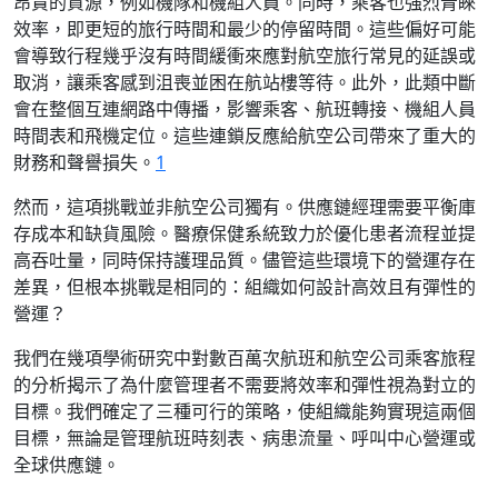
昂貴的資源，例如機隊和機組人員。同時，乘客也強烈青睞
效率，即更短的旅行時間和最少的停留時間。這些偏好可能
會導致行程幾乎沒有時間緩衝來應對航空旅行常見的延誤或
取消，讓乘客感到沮喪並困在航站樓等待。此外，此類中斷
會在整個互連網路中傳播，影響乘客、航班轉接、機組人員
時間表和飛機定位。這些連鎖反應給航空公司帶來了重大的
財務和聲譽損失。
1
然而，這項挑戰並非航空公司獨有。供應鏈經理需要平衡庫
存成本和缺貨風險。醫療保健系統致力於優化患者流程並提
高吞吐量，同時保持護理品質。儘管這些環境下的營運存在
差異，但根本挑戰是相同的：組織如何設計高效且有彈性的
營運？
我們在幾項學術研究中對數百萬次航班和航空公司乘客旅程
的分析揭示了為什麼管理者不需要將效率和彈性視為對立的
目標。我們確定了三種可行的策略，使組織能夠實現這兩個
目標，無論是管理航班時刻表、病患流量、呼叫中心營運或
全球供應鏈。