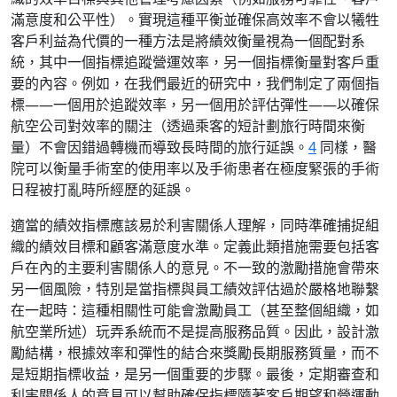
滿意度和公平性）。實現這種平衡並確保高效率不會以犧牲
客戶利益為代價的一種方法是將績效衡量視為一個配對系
統，其中一個指標追蹤營運效率，另一個指標衡量對客戶重
要的內容。例如，在我們最近的研究中，我們制定了兩個指
標——一個用於追蹤效率，另一個用於評估彈性——以確保
航空公司對效率的關注（透過乘客的短計劃旅行時間來衡
量）不會因錯過轉機而導致長時間的旅行延誤。
4
同樣，醫
院可以衡量手術室的使用率以及手術患者在極度緊張的手術
日程被打亂時所經歷的延誤。
適當的績效指標應該易於利害關係人理解，同時準確捕捉組
織的績效目標和顧客滿意度水準。定義此類措施需要包括客
戶在內的主要利害關係人的意見。不一致的激勵措施會帶來
另一個風險，特別是當指標與員工績效評估過於嚴格地聯繫
在一起時：這種相關性可能會激勵員工（甚至整個組織，如
航空業所述）玩弄系統而不是提高服務品質。因此，設計激
勵結構，根據效率和彈性的結合來獎勵長期服務質量，而不
是短期指標收益，是另一個重要的步驟。最後，定期審查和
利害關係人的意見可以幫助確保指標隨著客戶期望和營運動