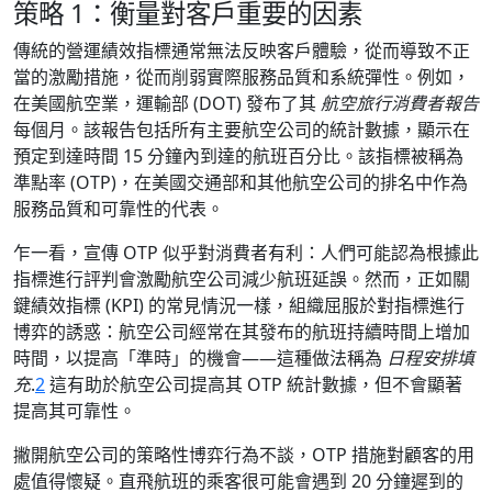
策略 1：衡量對客戶重要的因素
傳統的營運績效指標通常無法反映客戶體驗，從而導致不正
當的激勵措施，從而削弱實際服務品質和系統彈性。例如，
在美國航空業，運輸部 (DOT) 發布了其
航空旅行消費者報告
每個月。該報告包括所有主要航空公司的統計數據，顯示在
預定到達時間 15 分鐘內到達的航班百分比。該指標被稱為
準點率 (OTP)，在美國交通部和其他航空公司的排名中作為
服務品質和可靠性的代表。
乍一看，宣傳 OTP 似乎對消費者有利：人們可能認為根據此
指標進行評判會激勵航空公司減少航班延誤。然而，正如關
鍵績效指標 (KPI) 的常見情況一樣，組織屈服於對指標進行
博弈的誘惑：航空公司經常在其發布的航班持續時間上增加
時間，以提高「準時」的機會——這種做法稱為
日程安排填
充
.
2
這有助於航空公司提高其 OTP 統計數據，但不會顯著
提高其可靠性。
撇開航空公司的策略性博弈行為不談，OTP 措施對顧客的用
處值得懷疑。直飛航班的乘客很可能會遇到 20 分鐘遲到的