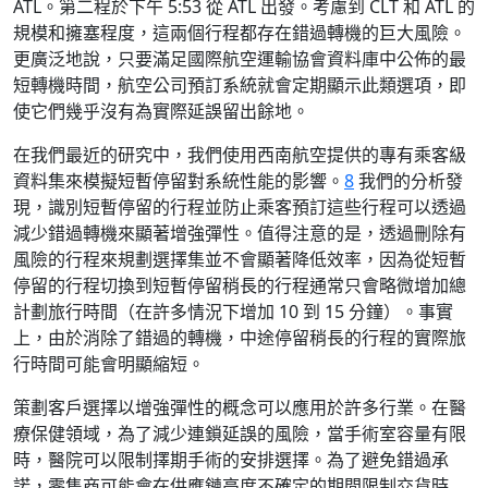
ATL。第二程於下午 5:53 從 ATL 出發。考慮到 CLT 和 ATL 的
規模和擁塞程度，這兩個行程都存在錯過轉機的巨大風險。
更廣泛地說，只要滿足國際航空運輸協會資料庫中公佈的最
短轉機時間，航空公司預訂系統就會定期顯示此類選項，即
使它們幾乎沒有為實際延誤留出餘地。
在我們最近的研究中，我們使用西南航空提供的專有乘客級
資料集來模擬短暫停留對系統性能的影響。
8
我們的分析發
現，識別短暫停留的行程並防止乘客預訂這些行程可以透過
減少錯過轉機來顯著增強彈性。值得注意的是，透過刪除有
風險的行程來規劃選擇集並不會顯著降低效率，因為從短暫
停留的行程切換到短暫停留稍長的行程通常只會略微增加總
計劃旅行時間（在許多情況下增加 10 到 15 分鐘）。事實
上，由於消除了錯過的轉機，中途停留稍長的行程的實際旅
行時間可能會明顯縮短。
策劃客戶選擇以增強彈性的概念可以應用於許多行業。在醫
療保健領域，為了減少連鎖延誤的風險，當手術室容量有限
時，醫院可以限制擇期手術的安排選擇。為了避免錯過承
諾，零售商可能會在供應鏈高度不確定的期間限制交貨時