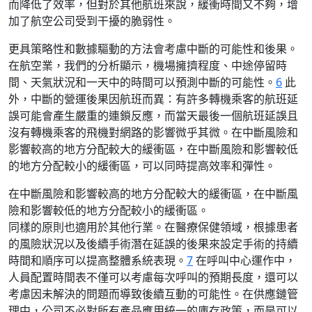
而降低了效率，但對於其他航班來說，緩衝時間又不夠，增
加了航空公司受到干擾的脆弱性。
更具策略性和數據驅動的方法會考慮中斷的可能性和後果。
在航空業，我們的分析顯示，機場擁擠程度、中途停留時
間、天氣狀況和一天中的時間可以預測中斷的可能性。
6
此
外，中斷的營運後果因航班而異：有許多轉機乘客的航班延
誤可能會產生嚴重的連鎖反應，而當天最後一個航班延誤且
沒有轉機乘客的飛機對網路的影響微乎其微。在中斷風險和
影響較高的地方分配較大的緩衝區，在中斷風險和影響較低
的地方分配較小的緩衝區，可以同時提高效率和彈性。
在中斷風險和影響較高的地方分配較大的緩衝區，在中斷風
險和影響較低的地方分配較小的緩衝區。
同樣的原則也適用於其他行業。在醫療保健領域，根據患者
的風險狀況以及後續手術潛在延誤的後果來設定手術的持續
時間和順序可以提高整體系統表現。
7
在呼叫中心運作中，
人員配置時間表不僅可以考慮每次呼叫的預期長度，還可以
考慮因未解決的問題而導致後續互動的可能性。在供應鏈管
理中，公司不必對所有產品應用統一的庫存政策，而是可以