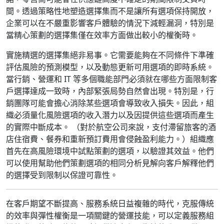
間。透過策略性地塑造選擇集而不是讓所有選項保持開放，
企業可以在不嚴重影響客戶體驗的情況下減輕漏洞，特別是
當精心策劃的選擇集僅在效率方面做出較小的權衡時。
實施精選的選擇集絕非易事。它需要能夠在不同條件下準確
評估風險的預測模型，以及動態更新可用選項的即時系統。
當行銷、營運和 IT 等多個職能部門必須就在哪些方面限制客
戶選擇達成一致時，內部緊張局勢自然會出現。特別是，行
銷團隊可能會擔心消除某些選項會導致收入損失。因此，組
織必須量化風險選項的收入潛力以及因提供這些選項而產生
的實際中斷成本。 （對於航空公司來說，支付滯留旅客的酒
店住宿費、餐券和重新預訂費用會侵蝕盈利能力。）組織應
首先在高風險環境中試點策劃的選項，以驗證其效益。他們
可以使用幫助他們策劃選項的相同分析見解向客戶解釋他們
的選擇受到限制以保證可靠性。
在客戶期望不斷提高、服務系統日益複雜的時代，克服傳統
的效率與彈性權衡是一項關鍵的營運技能，可以定義服務組