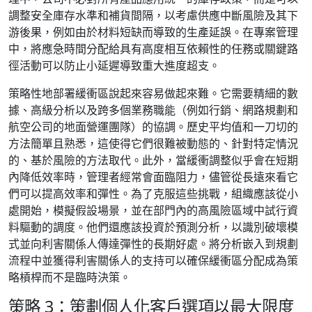
調整安全庫存水準和補貨間隔，以考慮供應中斷風險及其下
游後果，例如由於材料短缺而導致的生產延誤。在專案管理
中，將應急時間分配給具有高度相互依賴性的任務或關鍵路
徑活動可以防止小延遲導致重大進度超支。
策略性地部署緩衝區說起來容易做起來難。它需要精細的數
據、高級分析以及跨多個業務職能（例如行銷、網路規劃和
航空公司的地面營運團隊）的協調。歷史平均值和一刀切的
方法簡單且熟悉，這使得它們很難被動態的、針對特定情況
的、基於風險的方法取代。此外，當緩衝調整似乎會在短期
內降低效率時，管理者經常會面臨阻力，儘管從長遠來看它
們可以提高效率和彈性。為了克服這些挑戰，組織應該從小
處開始，模擬假設場景，並在部門內的高風險區域中試行資
料驅動的調度。他們還應該投資於預測分析，以識別破壞模
式並向利害關係人傳達彈性的長期好處。將分析嵌入到規劃
流程中並獲得利害關係人的支持可以確保緩衝區分配成為策
略槓桿而不是臨時決策。
策略 3：策劃個人化客戶選項以最大限度