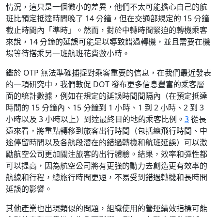
情況，這只是一個微小的差異，他們不太可能擔心自己的航
班比預定抵達時間晚了 14 分鐘，但在交通部規定的 15 分鐘
截止時間內「準時」。然而，對於中轉時間緊迫的轉機乘客
來說，14 分鐘的延誤可能足以導致錯過轉機，並且需要在機
場等待搭乘另一班航班花費數小時。
鑑於 OTP 無法準確捕捉對乘客重要的信息，在我們最近發表
的一項研究中，我們敦促 DOT 發布更多信息豐富的乘客層
面的統計數據，例如在規定的延誤時間間隔內（在預定抵達
時間的 15 分鐘內、15 分鐘到 1 小時、1 到 2 小時、2 到 3
小時以及 3 小時以上）到達最終目的地的乘客比例。
3
從長
遠來看，將重點轉移到旅客出行時間（包括總飛行時間、中
途停留時間以及各航段潛在的錯過轉機和航班延誤）可以激
勵航空公司更加關注旅客的出行體驗。結果，效率和彈性都
可以提高，因為航空公司將有更強的動力去創造更有效率的
航線和行程，總旅行時間更短，不易受到錯過轉機和長時間
延誤的影響。
其他產業也出現類似的問題，組織使用的營運績效指標可能