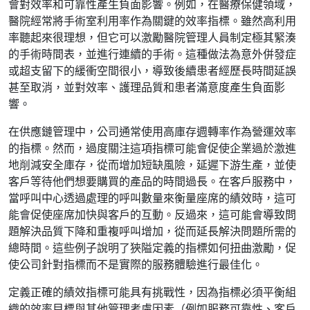
會對效率和可靠性產生負面影響。例如，在醫療保健領域，
醫院經常將手術室利用率作為關鍵的效率指標。雖然高利用
率聽起來很理想，但它可以激勵醫院管理人員制定極其緊湊
的手術時間表，並進行連續的手術。這種做法為意外併發症
或超支留下的緩衝空間很小，導致後續患者經歷長時間延誤
甚至取消，並對效率、護理品質和患者滿意度產生負面影
響。
在供應鏈管理中，公司通常使用高庫存週轉率作為營運效率
的指標。然而，過度關注這項指標可能會促使企業過於激進
地削減安全庫存，從而增加短缺風險，延遲下游生產，並使
客戶等待他們想要購買的產品的時間過長。在客戶服務中，
當呼叫中心透過處理的呼叫數量來衡量座席的績效時，這可
能會促使座席加快與客戶的互動。反過來，這可能會導致問
題解決品質下降和重複呼叫增加，從而延長解決問題所需的
總時間。這些例子說明了狹隘定義的指標如何扭曲激勵，促
使公司針對指標而不是實際的服務體驗進行最佳化。
定義正確的績效指標可能具有挑戰性，因為指標必須平衡組
織的效率目標與其他管理考慮因素（例如服務可靠性、客戶